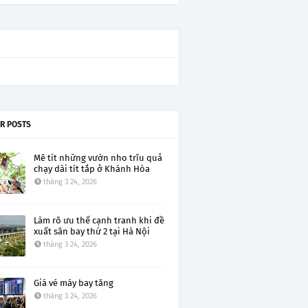
R POSTS
Mê tít những vườn nho trĩu quả
chạy dài tít tắp ở Khánh Hòa
tháng 3 24, 2026
Làm rõ ưu thế cạnh tranh khi đề
xuất sân bay thứ 2 tại Hà Nội
tháng 3 24, 2026
Giá vé máy bay tăng
tháng 3 24, 2026