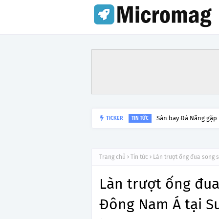
TICKER
Lý do tạm dừng khai 
TIN TỨC
Trang chủ
Tin tức
Làn trượt ống đua song 
Làn trượt ống đua
Đông Nam Á tại S