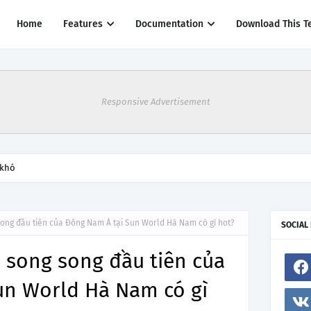
Home
Features
Documentation
Download This T
Responsive Advertisement
thác một số đường bay từ 1/4
song đầu tiên của Đông Nam Á tại Sun World Hà Nam có gì hot?
SOCIAL
 song song đầu tiên của
un World Hà Nam có gì