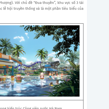
hượng). Với chủ đề “Đua thuyền”, khu vực số 3 tái
 lễ hội truyền thống và là một phần tiêu biểu của
ong kiến trúc Công viên nước Hà Nam