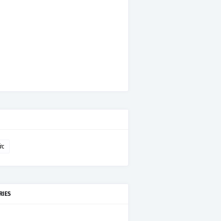
ức
RIES