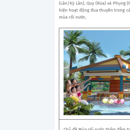
(Lân/Kỳ Lân), Quy (Rùa) và Phụng (P
hiện hoạt động đua thuyền trong các
múa rối nước.
Chủ đề Múa rối nước thấm đẫm tr