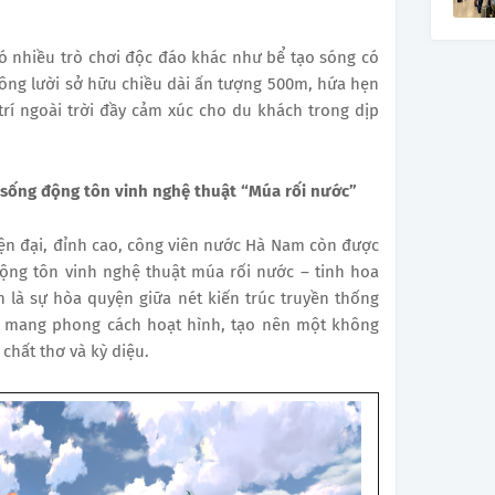
ó nhiều trò chơi độc đáo khác như bể tạo sóng có
sông lười sở hữu chiều dài ấn tượng 500m, hứa hẹn
trí ngoài trời đầy cảm xúc cho du khách trong dịp
sống động tôn vinh nghệ thuật “Múa rối nước”
ện đại, đỉnh cao, công viên nước Hà Nam còn được
ộng tôn vinh nghệ thuật múa rối nước – tinh hoa
n là sự hòa quyện giữa nét kiến trúc truyền thống
ép mang phong cách hoạt hình, tạo nên một không
 chất thơ và kỳ diệu.