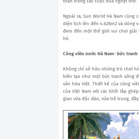
thân trong các cuộc đua nghẹt thở.
Ngoài ra, Sun World Hà Nam cũng c
diện tích lên đến 4.628m2 và dòng 
đem đến một thế giới vui chơi giải 
hè.
Công viên nước Hà Nam- bức tranh 
Không chỉ sở hữu những trò chơi hi
kiến tạo như một bức tranh sống đ
văn hóa Việt. Thiết kế của công viê
của Việt Nam với các khối lắp gh
gian vừa độc đáo, vừa trẻ trung, đầy