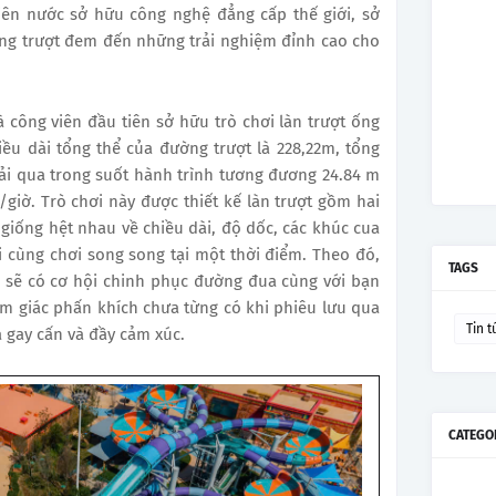
ên nước sở hữu công nghệ đẳng cấp thế giới, sở
ờng trượt đem đến những trải nghiệm đỉnh cao cho
 công viên đầu tiên sở hữu trò chơi làn trượt ống
ều dài tổng thể của đường trượt là 228,22m, tổng
ải qua trong suốt hành trình tương đương 24.84 m
giờ. Trò chơi này được thiết kế làn trượt gồm hai
giống hệt nhau về chiều dài, độ dốc, các khúc cua
 cùng chơi song song tại một thời điểm. Theo đó,
TAGS
h sẽ có cơ hội chinh phục đường đua cùng với bạn
m giác phấn khích chưa từng có khi phiêu lưu qua
Tin t
 gay cấn và đầy cảm xúc.
CATEGO