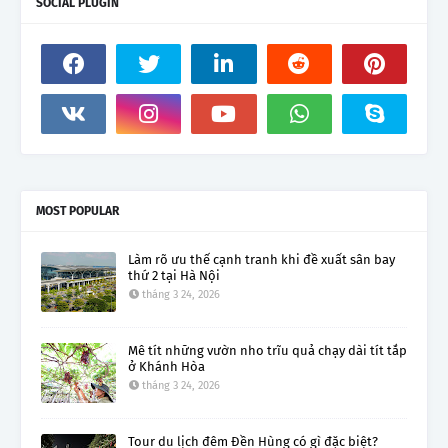
SOCIAL PLUGIN
MOST POPULAR
Làm rõ ưu thế cạnh tranh khi đề xuất sân bay
thứ 2 tại Hà Nội
tháng 3 24, 2026
Mê tít những vườn nho trĩu quả chạy dài tít tắp
ở Khánh Hòa
tháng 3 24, 2026
Tour du lịch đêm Đền Hùng có gì đặc biệt?