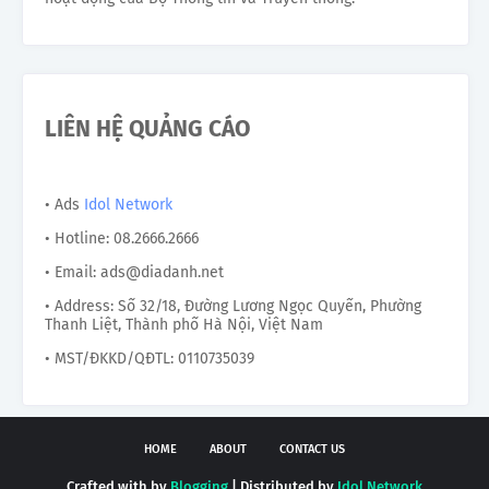
LIÊN HỆ QUẢNG CÁO
• Ads
Idol Network
• Hotline: 08.2666.2666
• Email: ads@diadanh.net
• Address: Số 32/18, Đường Lương Ngọc Quyến, Phường
Thanh Liệt, Thành phố Hà Nội, Việt Nam
• MST/ĐKKD/QĐTL: 0110735039
HOME
ABOUT
CONTACT US
Crafted with by
Blogging
| Distributed by
Idol Network