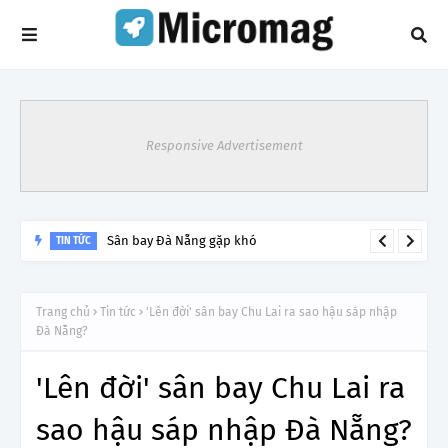
Responsive Advertisement
Lý do tạm dừng khai thác một số đường bay từ 1/4
TIN TỨC
Trang chủ
Tin tức
'Lên đời' sân bay Chu Lai ra sao hậu sáp nhập
Đà Nẵng?
'Lên đời' sân bay Chu Lai ra
sao hậu sáp nhập Đà Nẵng?