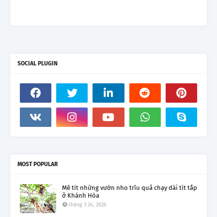
SOCIAL PLUGIN
MOST POPULAR
Mê tít những vườn nho trĩu quả chạy dài tít tắp
ở Khánh Hòa
tháng 3 24, 2026