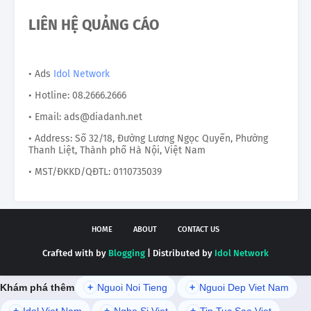
LIÊN HỆ QUẢNG CÁO
• Ads
Idol Network
• Hotline: 08.2666.2666
• Email: ads@diadanh.net
• Address: Số 32/18, Đường Lương Ngọc Quyến, Phường
Thanh Liệt, Thành phố Hà Nội, Việt Nam
• MST/ĐKKD/QĐTL: 0110735039
HOME
ABOUT
CONTACT US
Crafted with by
Blogging
| Distributed by
Idol Network
Khám phá thêm
+
Nguoi Noi Tieng
+
Nguoi Dep Viet Nam
+
Idol Viet Nam
+
Nghe Si Viet
+
Tin Tuc Sao Viet