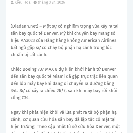
Kiều Hoa
tháng 3 24, 2026
(Diadanh.net) – Một sự cố nghiêm trọng vừa xảy ra tại
sân bay quốc tế Denver, Mỹ khi chuyến bay mang số
hiệu AA3023 của Hãng hàng không American Airlines
bất ngờ gặp sự cố cháy bộ phận hạ cánh trong lúc
chuẩn bị cất cánh.
Chiếc Boeing 737 MAX 8 dự kiến khởi hành từ Denver
đến sân bay quốc tế Miami đã gặp trục trặc liên quan
đến lốp máy bay khi đang di chuyển ra đường băng
34L. Sự cố xảy ra chiều 26/7, sau khi máy bay rời khỏi
cổng C34.
Ngay khi phát hiện khói và lửa phát ra từ bộ phận hạ
cánh, cơ quan cứu hỏa sân bay đã lập tức có mặt tại
hiện trường. Theo cập nhật từ sở cứu hỏa Denver, một