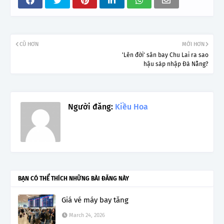
CŨ HƠN
MỚI HƠN
'Lên đời' sân bay Chu Lai ra sao
hậu sáp nhập Đà Nẵng?
Người đăng:
Kiều Hoa
BẠN CÓ THỂ THÍCH NHỮNG BÀI ĐĂNG NÀY
Giá vé máy bay tăng
March 24, 2026