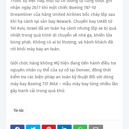
Trước sự việc này, một sự cố tương tự cũng được ghi
nhận ngày 20/7 khi một chiếc Boeing 787-10
Dreamliner của hãng United Airlines bốc cháy lốp sau
khi hạ cánh tại sân bay Newark. Chuyến bay UA85 từ
Tel Aviv, Israel đã an toàn hạ cánh nhưng lốp xe bị quá
nhiệt trong quá trình di chuyển về nhà ga, khiến lửa
bùng phát. Không có ai bị thương, và hành khách đã
rời khỏi máy bay an toàn.
Giới chức hàng không Mỹ hiện đang tiến hành điều tra
nguyên nhân cụ thể của sự cố tại Denver, đồng thời
kiểm tra các biện pháp an toàn kỹ thuật đối với dòng
máy bay Boeing 737 MAX – mẫu máy bay từng nhiều lần
gây tranh cãi trong quá khứ.
Tin tức