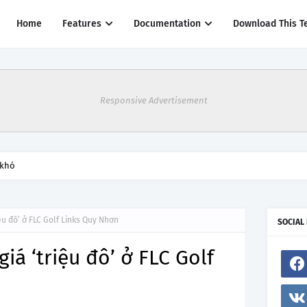
Home
Features
Documentation
Download This T
Responsive Advertisement
 khó
ệu đô’ ở FLC Golf Links Quy Nhơn
SOCIAL
á ‘triệu đô’ ở FLC Golf