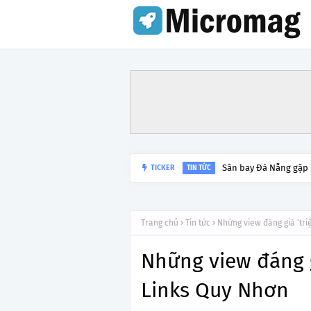
Sân bay Đà Nẵng gặp
TICKER
TIN TỨC
Trang chủ
Tin tức
Những view đáng giá ‘tri
Những view đáng gi
Links Quy Nhơn