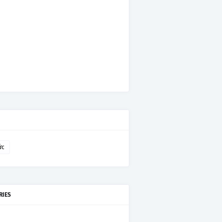
ức
RIES