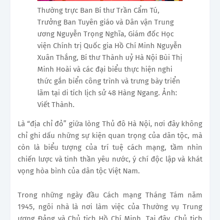
Thường trực Ban Bí thư Trần Cẩm Tú,
Trưởng Ban Tuyên giáo và Dân vận Trung
ương Nguyễn Trọng Nghĩa, Giám đốc Học
viện Chính trị Quốc gia Hồ Chí Minh Nguyễn
Xuân Thắng, Bí thư Thành uỷ Hà Nội Bùi Thị
Minh Hoài và các đại biểu thực hiện nghi
thức gắn biển công trình và trưng bày triển
lãm tại di tích lịch sử 48 Hàng Ngang. Ảnh:
Viết Thành.
Là “địa chỉ đỏ” giữa lòng Thủ đô Hà Nội, nơi đây không
chỉ ghi dấu những sự kiện quan trọng của dân tộc, mà
còn là biểu tượng của trí tuệ cách mạng, tầm nhìn
chiến lược và tinh thần yêu nước, ý chí độc lập và khát
vọng hòa bình của dân tộc Việt Nam.
Trong những ngày đầu Cách mạng Tháng Tám năm
1945, ngôi nhà là nơi làm việc của Thường vụ Trung
ương Đảng và Chủ tịch Hồ Chí Minh. Tại đây, Chủ tịch