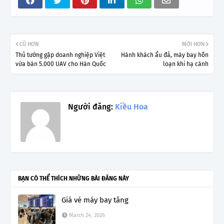
CŨ HƠN
MỚI HƠN
Thủ tướng gặp doanh nghiệp Việt
Hành khách ẩu đả, máy bay hỗn
vừa bán 5.000 UAV cho Hàn Quốc
loạn khi hạ cánh
Người đăng:
Kiều Hoa
BẠN CÓ THỂ THÍCH NHỮNG BÀI ĐĂNG NÀY
Giá vé máy bay tăng
March 24, 2026