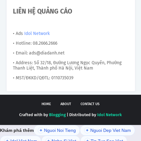
LIÊN HỆ QUẢNG CÁO
• Ads
Idol Network
• Hotline: 08.2666.2666
• Email: ads@diadanh.net
• Address: Số 32/18, Đường Lương Ngọc Quyến, Phường
Thanh Liệt, Thành phố Hà Nội, Việt Nam
• MST/ĐKKD/QĐTL: 0110735039
HOME
ABOUT
CONTACT US
Crafted with by
Blogging
| Distributed by
Idol Network
Khám phá thêm
+
Nguoi Noi Tieng
+
Nguoi Dep Viet Nam
+
Idol Viet Nam
+
Nghe Si Viet
+
Tin Tuc Sao Viet