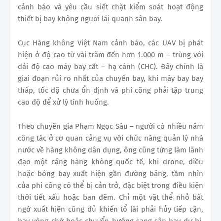
cảnh báo và yêu cầu siết chặt kiểm soát hoạt động
thiết bị bay không người lái quanh sân bay.
Cục Hàng không Việt Nam cảnh báo, các UAV bị phát
hiện ở độ cao từ vài trăm đến hơn 1.000 m – trùng với
dải độ cao máy bay cất – hạ cánh (CHC). Đây chính là
giai đoạn rủi ro nhất của chuyến bay, khi máy bay bay
thấp, tốc độ chưa ổn định và phi công phải tập trung
cao độ để xử lý tình huống.
Theo chuyên gia Phạm Ngọc Sáu – người có nhiều năm
công tác ở cơ quan cảng vụ với chức năng quản lý nhà
nước về hàng không dân dụng, ông cũng từng làm lãnh
đạo một cảng hàng không quốc tế, khi drone, diều
hoặc bóng bay xuất hiện gần đường băng, tầm nhìn
của phi công có thể bị cản trở, đặc biệt trong điều kiện
thời tiết xấu hoặc ban đêm. Chỉ một vật thể nhỏ bất
ngờ xuất hiện cũng đủ khiến tổ lái phải hủy tiếp cận,
bay vòng chờ hoặc chuyển hướng sang sân bay dự bị.