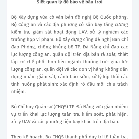
Siết quản lý để bảo vệ bầu trời
Bộ Xây dựng vừa có văn bản đề nghị Bộ Quốc phòng,
Bộ Công an và các địa phương có sân bay tăng cường
kiểm tra, giám sát hoạt động UAV, xử lý nghiêm các
trường hợp vi phạm. Bộ Xây dựng cũng đề nghị Ban Chỉ
đạo Phòng, chống khủng bố TP. Đà Nẵng chỉ đạo các
lực lượng công an, quân đội trên địa bàn rà soát, thiết
lập cơ chế phối hợp liên ngành thường trực giữa lực
lượng công an, quân đội và các đơn vị hàng không dân
dụng nhằm giám sát, cảnh báo sớm, xử lý kịp thời các
tình huống phát sinh; xác định rõ đầu mối chịu trách
nhiệm.
Bộ Chỉ huy Quân sự (CHQS) TP. Đà Nẵng vừa giao nhiệm
vụ triển khai lực lượng tuần tra, kiểm soát, phát hiện,
xử lý UAV và các phương tiện bay khác trên địa bàn.
Theo kế hoạch, Bộ CHQS thành phố duy trì tổ tuần tra,