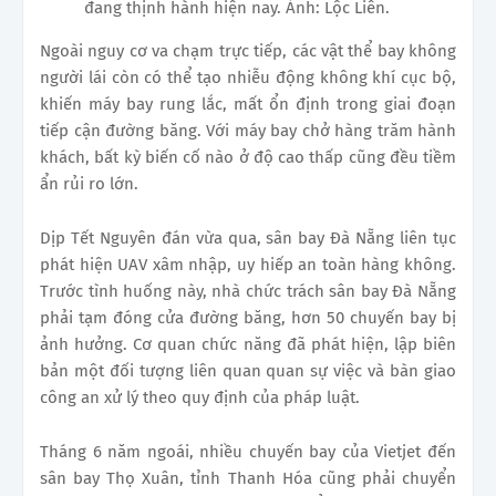
đang thịnh hành hiện nay. Ảnh: Lộc Liên.
Ngoài nguy cơ va chạm trực tiếp, các vật thể bay không
người lái còn có thể tạo nhiễu động không khí cục bộ,
khiến máy bay rung lắc, mất ổn định trong giai đoạn
tiếp cận đường băng. Với máy bay chở hàng trăm hành
khách, bất kỳ biến cố nào ở độ cao thấp cũng đều tiềm
ẩn rủi ro lớn.
Dịp Tết Nguyên đán vừa qua, sân bay Đà Nẵng liên tục
phát hiện UAV xâm nhập, uy hiếp an toàn hàng không.
Trước tình huống này, nhà chức trách sân bay Đà Nẵng
phải tạm đóng cửa đường băng, hơn 50 chuyến bay bị
ảnh hưởng. Cơ quan chức năng đã phát hiện, lập biên
bản một đối tượng liên quan quan sự việc và bàn giao
công an xử lý theo quy định của pháp luật.
Tháng 6 năm ngoái, nhiều chuyến bay của Vietjet đến
sân bay Thọ Xuân, tỉnh Thanh Hóa cũng phải chuyển