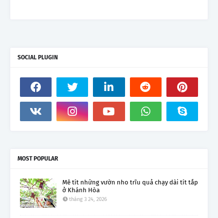
SOCIAL PLUGIN
MOST POPULAR
Mê tít những vườn nho trĩu quả chạy dài tít tắp
ở Khánh Hòa
tháng 3 24, 2026