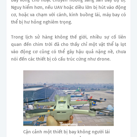
Nguy hiểm hơn, nếu UAV hoặc diều lớn bị hút vào động
cơ, hoặc va chạm với cánh, kính buồng lái, máy bay có
thể bị hư hỏng nghiêm trọng.
Trong lịch sử hàng không thế giới, nhiều sự cố liên
quan đến chim trời đã cho thấy chỉ một vật thể lạ lọt
vào động cơ cũng có thể gây hậu quả nặng nề, chưa
nói đến các thiết bị có cấu trúc cứng như drone.
Cận cảnh một thiết bị bay không người lái