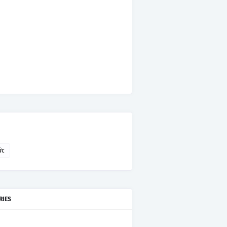
ức
RIES