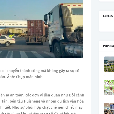
LABELS
POPULA
c di chuyển thành công mà không gây ra sự cố
nào. Ảnh: Chụp màn hình.
ễn ra an toàn, các đơn vị liên quan như Đội cảnh
n Tân, bến tàu Huisheng và nhóm du lịch văn hóa
chi tiết. Nhờ sự phối hợp chặt chẽ nên chiếc máy
nh công mà không gây ra sự cố đáng tiếc nào.