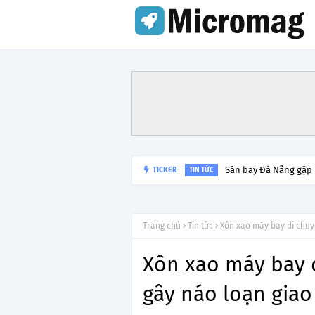
Sân bay Đà Nẵng gặp
TICKER
TIN TỨC
Trang chủ
Tin tức
Xôn xao máy bay di chuy
Xôn xao máy bay d
gây náo loạn giao