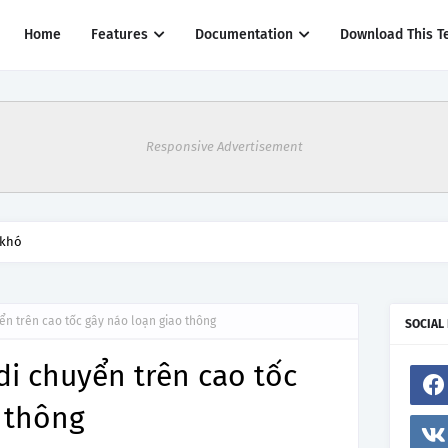
Home
Features
Documentation
Download This T
Responsive Advertisement
 khó
ển trên cao tốc gây náo loạn giao thông
SOCIAL
i chuyển trên cao tốc
 thông