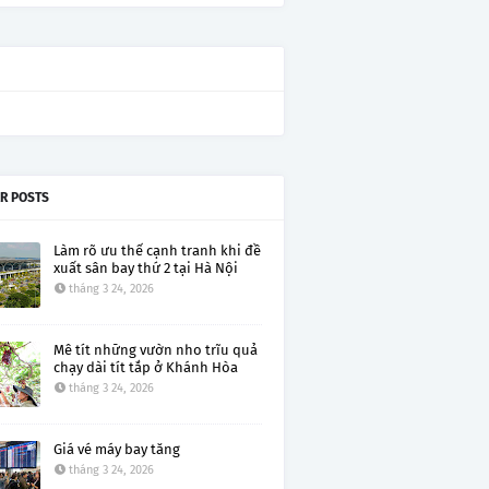
R POSTS
Làm rõ ưu thế cạnh tranh khi đề
xuất sân bay thứ 2 tại Hà Nội
tháng 3 24, 2026
Mê tít những vườn nho trĩu quả
chạy dài tít tắp ở Khánh Hòa
tháng 3 24, 2026
Giá vé máy bay tăng
tháng 3 24, 2026