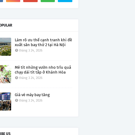
OPULAR
Làm rõ ưu thế cạnh tranh khi đề
xuất sân bay thứ 2 tại Hà Nội
tháng 3 24, 2026
Mê tít những vườn nho trĩu quả
chạy dài tít tắp ở Khánh Hòa
tháng 3 24, 2026
Giá vé máy bay tăng
tháng 3 24, 2026
IBE US