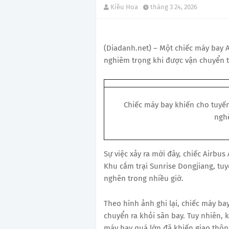
Kiều Hoa
tháng 3 24, 2026
(Diadanh.net) – Một chiếc máy bay 
nghiêm trọng khi được vận chuyển t
Chiếc máy bay khiến cho tuyến
nghẽ
Sự việc xảy ra mới đây, chiếc Airbu
Khu cắm trại Sunrise Dongjiang, tuy
nghẽn trong nhiều giờ.
Theo hình ảnh ghi lại, chiếc máy b
chuyển ra khỏi sân bay. Tuy nhiên, 
máy bay quá lớn đã khiến giao thông