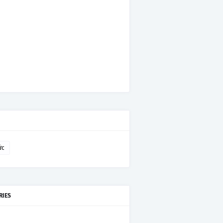
ức
RIES