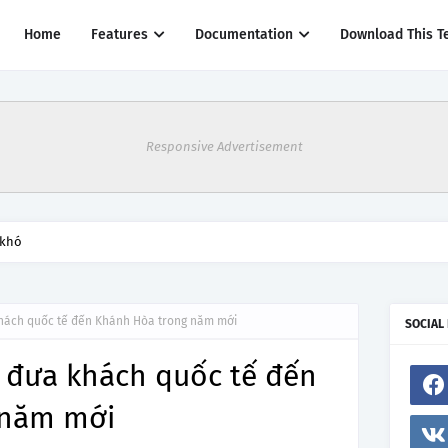
Home
Features
Documentation
Download This T
Responsive Advertisement
 khó
 khách quốc tế đến Khánh Hòa trong năm mới
SOCIAL
ên đưa khách quốc tế đến
 năm mới