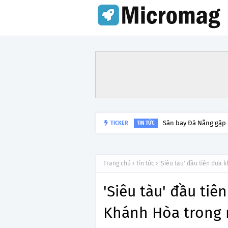
Sân bay Đà Nẵng gặp
TICKER
TIN TỨC
Trang chủ
Tin tức
'Siêu tàu' đầu tiên đưa
'Siêu tàu' đầu ti
Khánh Hòa trong