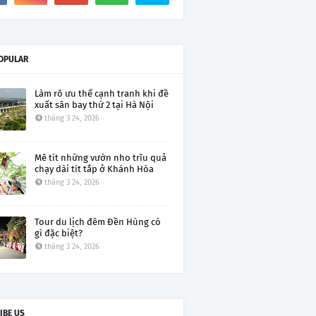
OPULAR
Làm rõ ưu thế cạnh tranh khi đề
xuất sân bay thứ 2 tại Hà Nội
tháng 3 24, 2026
Mê tít những vườn nho trĩu quả
chạy dài tít tắp ở Khánh Hòa
tháng 3 24, 2026
Tour du lịch đêm Đền Hùng có
gì đặc biệt?
tháng 3 24, 2026
IBE US